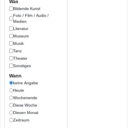
Was
Bildende Kunst
Foto / Film / Audio /
Medien
Literatur
Museum
Musik
Tanz
Theater
Sonstiges
Wann
keine Angabe
Heute
Wochenende
Diese Woche
Diesen Monat
Zeitraum