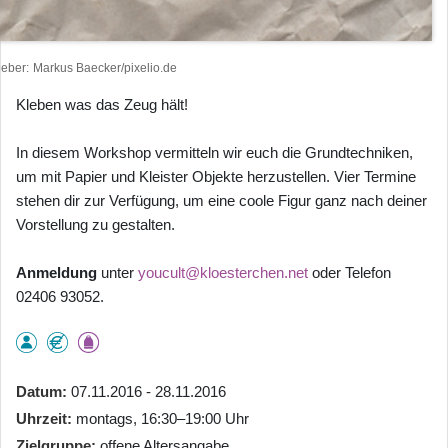
heber
Markus Baecker/pixelio.de
Kleben was das Zeug hält!
In diesem Workshop vermitteln wir euch die Grundtechniken,
um mit Papier und Kleister Objekte herzustellen. Vier Termine
stehen dir zur Verfügung, um eine coole Figur ganz nach deiner
Vorstellung zu gestalten.
Anmeldung
unter
youcult@kloesterchen.net
oder Telefon
02406 93052.
Datum
07.11.2016 - 28.11.2016
Uhrzeit
montags, 16:30–19:00 Uhr
Zielgruppe
offene Altersangabe