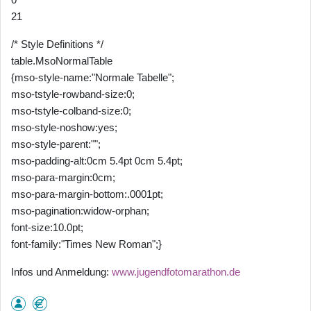
21
/* Style Definitions */
table.MsoNormalTable
{mso-style-name:"Normale Tabelle";
mso-tstyle-rowband-size:0;
mso-tstyle-colband-size:0;
mso-style-noshow:yes;
mso-style-parent:"";
mso-padding-alt:0cm 5.4pt 0cm 5.4pt;
mso-para-margin:0cm;
mso-para-margin-bottom:.0001pt;
mso-pagination:widow-orphan;
font-size:10.0pt;
font-family:"Times New Roman";}
Infos und Anmeldung:
www.jugendfotomarathon.de