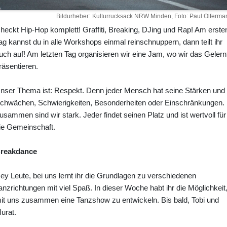
Bildurheber
Kulturrucksack NRW Minden, Foto: Paul Olferma
heckt Hip-Hop komplett! Graffiti, Breaking, DJing und Rap! Am erste
ag kannst du in alle Workshops einmal reinschnuppern, dann teilt ihr
uch auf! Am letzten Tag organisieren wir eine Jam, wo wir das Gelern
räsentieren.
nser Thema ist: Respekt. Denn jeder Mensch hat seine Stärken und
chwächen, Schwierigkeiten, Besonderheiten oder Einschränkungen.
usammen sind wir stark. Jeder findet seinen Platz und ist wertvoll für
ie Gemeinschaft.
reakdance
ey Leute, bei uns lernt ihr die Grundlagen zu verschiedenen
anzrichtungen mit viel Spaß. In dieser Woche habt ihr die Möglichkeit
it uns zusammen eine Tanzshow zu entwickeln. Bis bald, Tobi und
urat.