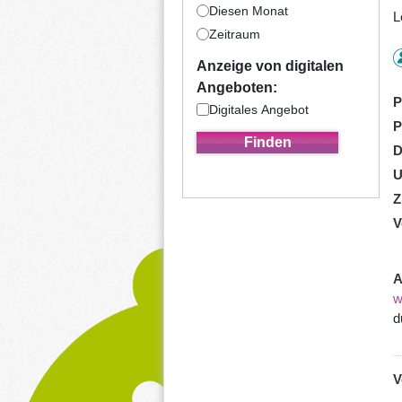
Diesen Monat
L
Zeitraum
Anzeige von digitalen
Angeboten:
P
Digitales Angebot
P
D
U
Z
V
A
w
d
V