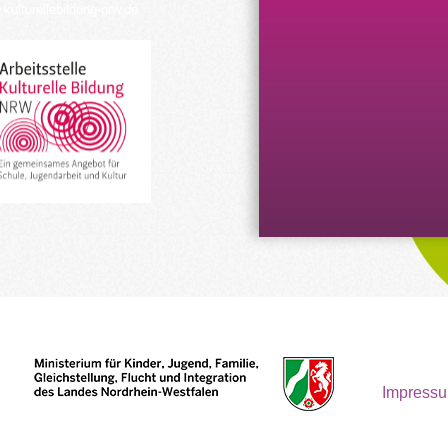
kulturellebildung-nrw.de
Impress