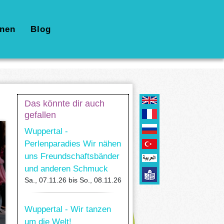
nen
Blog
Das könnte dir auch
gefallen
Wuppertal -
Perlenparadies Wir nähen
uns Freundschaftsbänder
und anderen Schmuck
Sa., 07.11.26
bis
So., 08.11.26
Wuppertal - Wir tanzen
um die Welt!