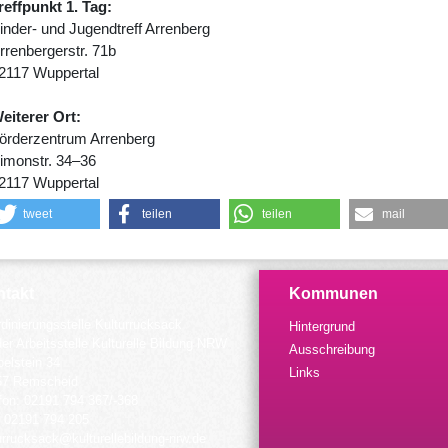
reffpunkt 1. Tag:
inder- und Jugendtreff Arrenberg
rrenbergerstr. 71b
2117 Wuppertal
eiterer Ort:
örderzentrum Arrenberg
imonstr. 34–36
2117 Wuppertal
tweet
teilen
teilen
mail
takt
Kommunen
dinierungsstelle Kulturrucksack
Hintergrund
der Arbeitsstelle Kulturelle Bildung NRW
Ausschreibung
elstein 34
Links
57 Remscheid
fon: 02191 794 367/-368
 02191 794 205
urrucksack@kulturellebildung-nrw.de