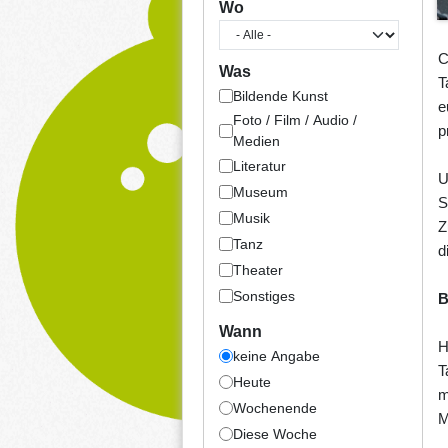
Wo
C
Was
T
Bildende Kunst
e
Foto / Film / Audio /
p
Medien
Literatur
U
Museum
S
Musik
Z
Tanz
d
Theater
Sonstiges
B
Wann
H
keine Angabe
T
Heute
m
Wochenende
M
Diese Woche