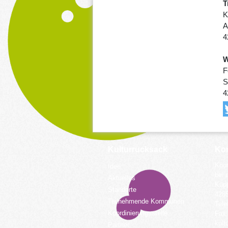
T
K
A
4
W
F
S
4
Kulturrucksack
Kon
Koor
Idee
bei 
Aktuelles
Küpp
Standorte
428
Teilnehmende Kommunen
Tele
Koordinierungsstelle
Fax:
kult
Partner