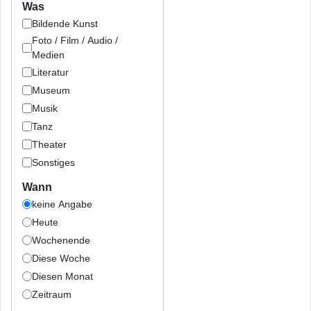
Was
Bildende Kunst
Foto / Film / Audio /
Medien
Literatur
Museum
Musik
Tanz
Theater
Sonstiges
Wann
keine Angabe
Heute
Wochenende
Diese Woche
Diesen Monat
Zeitraum