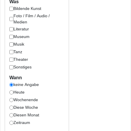
Was
Bildende Kunst
Foto / Film / Audio /
Medien
Literatur
Museum
Musik
Tanz
Theater
Sonstiges
Wann
keine Angabe
Heute
Wochenende
Diese Woche
Diesen Monat
Zeitraum