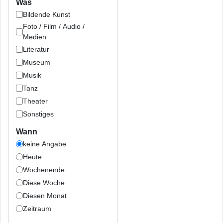
Was
Bildende Kunst
Foto / Film / Audio /
Medien
Literatur
Museum
Musik
Tanz
Theater
Sonstiges
Wann
keine Angabe
Heute
Wochenende
Diese Woche
Diesen Monat
Zeitraum