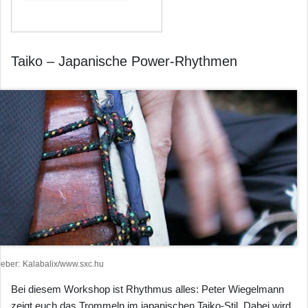
Taiko – Japanische Power-Rhythmen
heber
Kalabalix/www.sxc.hu
Bei diesem Workshop ist Rhythmus alles: Peter Wiegelmann
zeigt euch das Trommeln im japanischen Taiko-Stil. Dabei wird