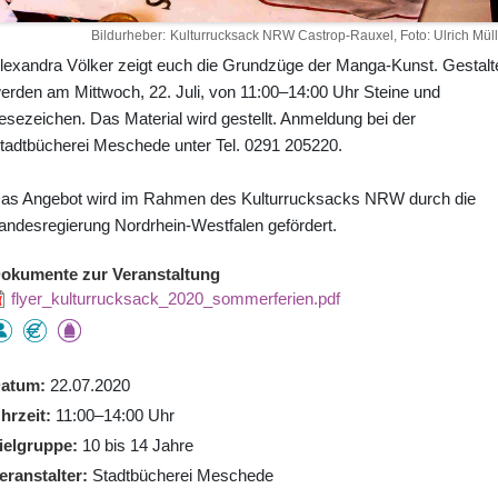
Bildurheber
Kulturrucksack NRW Castrop-Rauxel, Foto: Ulrich Müll
lexandra Völker zeigt euch die Grundzüge der Manga-Kunst. Gestalt
erden am Mittwoch, 22. Juli, von 11:00–14:00 Uhr Steine und
esezeichen. Das Material wird gestellt. Anmeldung bei der
tadtbücherei Meschede unter Tel. 0291 205220.
as Angebot wird im Rahmen des Kulturrucksacks NRW durch die
andesregierung Nordrhein-Westfalen gefördert.
okumente zur Veranstaltung
flyer_kulturrucksack_2020_sommerferien.pdf
atum
22.07.2020
hrzeit
11:00–14:00 Uhr
ielgruppe
10 bis 14 Jahre
eranstalter
Stadtbücherei Meschede