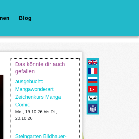
nen
Blog
Das könnte dir auch
gefallen
ausgebucht:
Mangawonderart
Zeichenkurs Manga
Comic
Mo., 19.10.26
bis
Di.,
20.10.26
Steingarten Bildhauer-