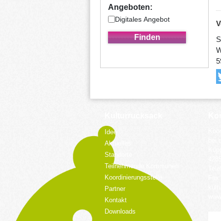
Angeboten:
Digitales Angebot
V
S
W
5
Kulturrucksack
Kon
Koor
Idee
bei 
Aktuelles
Küpp
Standorte
428
Teilnehmende Kommunen
Tele
Koordinierungsstelle
Fax:
kult
Partner
www.
Kontakt
Downloads