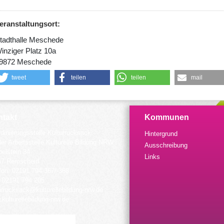
eranstaltungsort:
tadthalle Meschede
inziger Platz 10a
9872 Meschede
tweet
teilen
teilen
mail
takt
Kommunen
dinierungsstelle Kulturrucksack
Hintergrund
der Arbeitsstelle Kulturelle Bildung NRW
Ausschreibung
elstein 34
Links
57 Remscheid
fon: 02191 794 367/-368
 02191 794 205
urrucksack@kulturellebildung-nrw.de
kulturellebildung-nrw.de