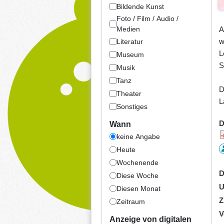
Bildende Kunst
Foto / Film / Audio /
A
Medien
w
Literatur
L
Museum
S
Musik
Tanz
D
Theater
L
Sonstiges
D
Wann
keine Angabe
Heute
Wochenende
D
Diese Woche
U
Diesen Monat
Z
Zeitraum
V
Anzeige von digitalen