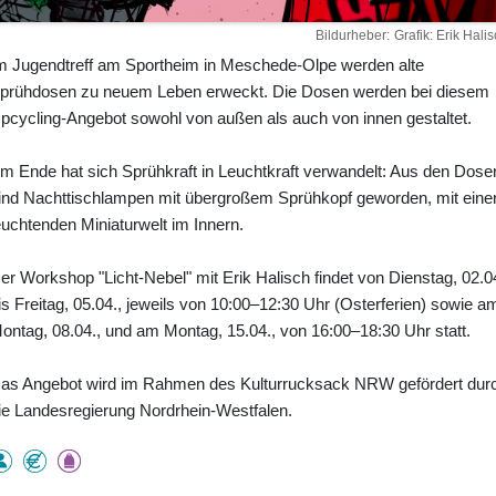
Bildurheber
Grafik: Erik Hali
m Jugendtreff am Sportheim in Meschede-Olpe werden alte
prühdosen zu neuem Leben erweckt. Die Dosen werden bei diesem
pcycling-Angebot sowohl von außen als auch von innen gestaltet.
m Ende hat sich Sprühkraft in Leuchtkraft verwandelt: Aus den Dose
ind Nachttischlampen mit übergroßem Sprühkopf geworden, mit eine
euchtenden Miniaturwelt im Innern.
er Workshop "Licht-Nebel" mit Erik Halisch findet von Dienstag, 02.0
is Freitag, 05.04., jeweils von 10:00–12:30 Uhr (Osterferien) sowie a
ontag, 08.04., und am Montag, 15.04., von 16:00–18:30 Uhr statt.
as Angebot wird im Rahmen des Kulturrucksack NRW gefördert dur
ie Landesregierung Nordrhein-Westfalen.