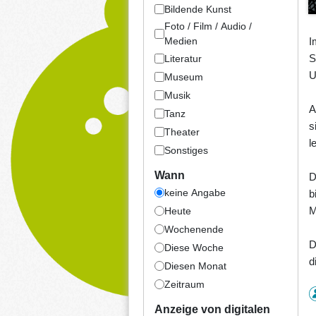
Bildende Kunst
Foto / Film / Audio /
I
Medien
S
Literatur
U
Museum
Musik
A
Tanz
s
Theater
l
Sonstiges
Wann
D
keine Angabe
b
M
Heute
Wochenende
D
Diese Woche
d
Diesen Monat
Zeitraum
Anzeige von digitalen