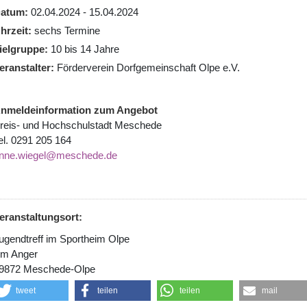
atum
02.04.2024 - 15.04.2024
hrzeit
sechs Termine
ielgruppe
10 bis 14 Jahre
eranstalter
Förderverein Dorfgemeinschaft Olpe e.V.
nmeldeinformation zum Angebot
reis- und Hochschulstadt Meschede
el. 0291 205 164
nne.wiegel@meschede.de
eranstaltungsort:
ugendtreff im Sportheim Olpe
m Anger
9872 Meschede-Olpe
tweet
teilen
teilen
mail