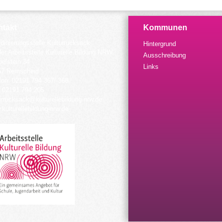
takt
Kommunen
dinierungsstelle Kulturrucksack
Hintergrund
der Arbeitsstelle Kulturelle Bildung NRW
Ausschreibung
elstein 34
Links
57 Remscheid
fon: 02191 794 367/-368
 02191 794 205
urrucksack@kulturellebildung-nrw.de
kulturellebildung-nrw.de