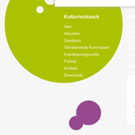
Kulturrucksack
Kon
Koor
Idee
bei 
Aktuelles
Küpp
Standorte
428
Teilnehmende Kommunen
Tele
Koordinierungsstelle
Fax:
kult
Partner
www.
Kontakt
Downloads