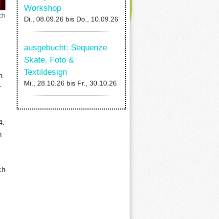
Workshop
sch
Di., 08.09.26
bis
Do., 10.09.26
ausgebucht: Sequenze
Skate, Foto &
Textildesign
n
Mi., 28.10.26
bis
Fr., 30.10.26
r
4.
m
ch