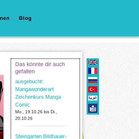
nen
Blog
Das könnte dir auch
gefallen
ausgebucht:
Mangawonderart
Zeichenkurs Manga
Comic
Mo., 19.10.26
bis
Di.,
20.10.26
Steingarten Bildhauer-