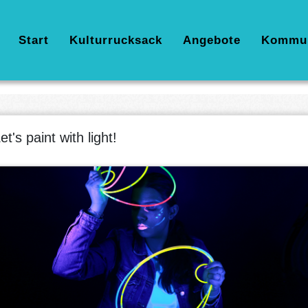
Hauptnavigation
Start
Kulturrucksack
Angebote
Kommu
et's paint with light!