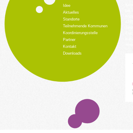
Koor
Idee
bei 
Aktuelles
Küpp
Standorte
428
Teilnehmende Kommunen
Tele
Koordinierungsstelle
Fax:
kult
Partner
www.
Kontakt
Downloads