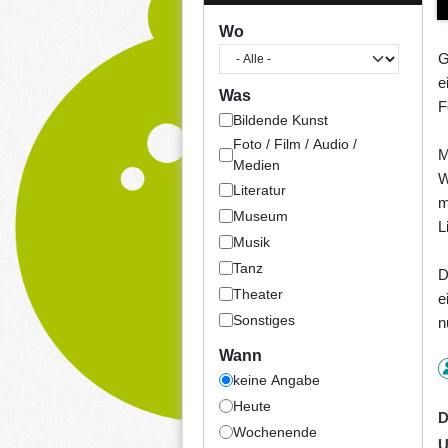
Wo
G
e
Was
F
Bildende Kunst
Foto / Film / Audio /
M
Medien
W
Literatur
m
Museum
L
Musik
Tanz
D
Theater
e
Sonstiges
n
Wann
keine Angabe
Heute
D
Wochenende
U