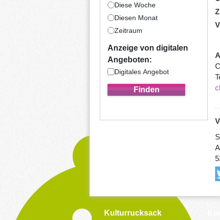
Diese Woche
Z
Diesen Monat
V
Zeitraum
Anzeige von digitalen
A
Angeboten:
C
Digitales Angebot
T
c
V
S
A
5
Kulturrucksack
Kon