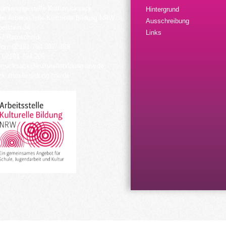
dinierungsstelle Kulturrucksack
Hintergrund
der Arbeitsstelle Kulturelle Bildung NRW
Ausschreibung
elstein 34
Links
57 Remscheid
fon: 02191 794 367/-368
 02191 794 205
urrucksack@kulturellebildung-nrw.de
kulturellebildung-nrw.de