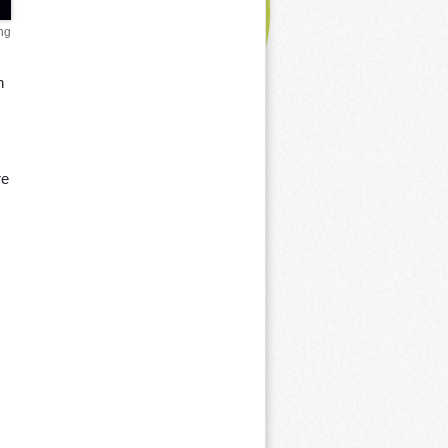
ng
n
re