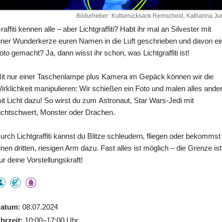
Bildurheber
Kulturrucksack Remscheid, Katharina Ju
raffiti kennen alle – aber Lichtgraffiti? Habt ihr mal an Silvester mit
iner Wunderkerze euren Namen in die Luft geschrieben und davon ei
oto gemacht? Ja, dann wisst ihr schon, was Lichtgraffiti ist!
it nur einer Taschenlampe plus Kamera im Gepäck können wir die
irklichkeit manipulieren: Wir schießen ein Foto und malen alles ande
it Licht dazu! So wirst du zum Astronaut, Star Wars-Jedi mit
ichtschwert, Monster oder Drachen.
urch Lichtgraffiti kannst du Blitze schleudern, fliegen oder bekommst
inen dritten, riesigen Arm dazu. Fast alles ist möglich – die Grenze ist
ur deine Vorstellungskraft!
atum
08.07.2024
hrzeit
10:00–17:00 Uhr