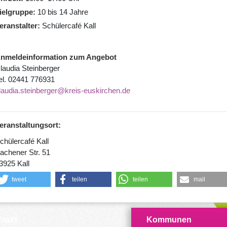
ielgruppe
10 bis 14 Jahre
eranstalter
Schülercafé Kall
nmeldeinformation zum Angebot
laudia Steinberger
el. 02441 776931
laudia.steinberger@kreis-euskirchen.de
eranstaltungsort:
chülercafé Kall
achener Str. 51
3925 Kall
tweet
teilen
teilen
mail
takt
Kommunen