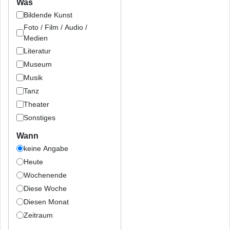
Was
Bildende Kunst
Foto / Film / Audio /
Medien
Literatur
Museum
Musik
Tanz
Theater
Sonstiges
Wann
keine Angabe
Heute
Wochenende
Diese Woche
Diesen Monat
Zeitraum