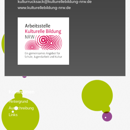
kulturrucksack@kulturellebildung-nrw.de
www.kulturellebildung-nrw.de
Kommunen
Hintergrund
Ausschreibung
Links