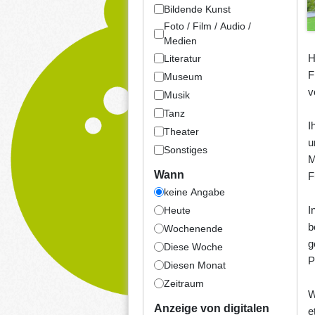
Bildende Kunst
Foto / Film / Audio /
Medien
H
Literatur
F
Museum
v
Musik
Tanz
I
Theater
u
Sonstiges
M
Wann
F
keine Angabe
I
Heute
b
Wochenende
g
Diese Woche
P
Diesen Monat
Zeitraum
W
Anzeige von digitalen
e