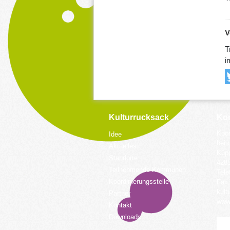
V
T
i
Kulturrucksack
Kon
Koor
Idee
bei 
Aktuelles
Küpp
Standorte
428
Teilnehmende Kommunen
Tele
Koordinierungsstelle
Fax:
kult
Partner
www.
Kontakt
Downloads