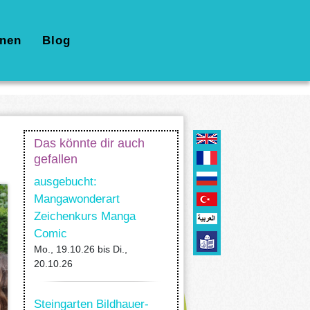
nen
Blog
Das könnte dir auch
gefallen
ausgebucht:
Mangawonderart
Zeichenkurs Manga
Comic
Mo., 19.10.26
bis
Di.,
20.10.26
Steingarten Bildhauer-