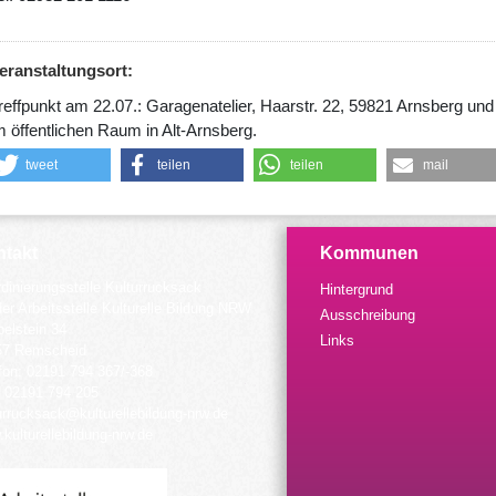
eranstaltungsort:
reffpunkt am 22.07.: Garagenatelier, Haarstr. 22, 59821 Arnsberg und
m öffentlichen Raum in Alt-Arnsberg.
tweet
teilen
teilen
mail
takt
Kommunen
dinierungsstelle Kulturrucksack
Hintergrund
der Arbeitsstelle Kulturelle Bildung NRW
Ausschreibung
elstein 34
Links
57 Remscheid
fon: 02191 794 367/-368
 02191 794 205
urrucksack@kulturellebildung-nrw.de
kulturellebildung-nrw.de