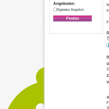
Angeboten:
b
Digitales Angebot
I
F
D
D
U
2
Z
V
A
F
T