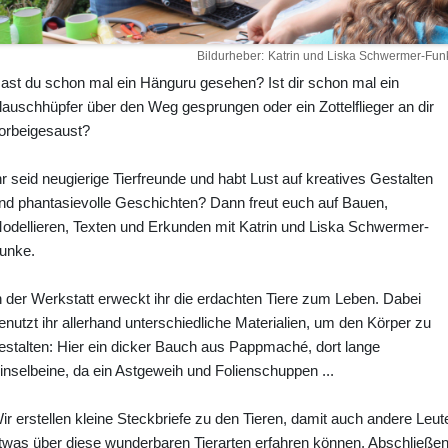
Bildurheber
Katrin und Liska Schwermer-Fun
ast du schon mal ein Hänguru gesehen? Ist dir schon mal ein
lauschhüpfer über den Weg gesprungen oder ein Zottelflieger an dir
orbeigesaust?
hr seid neugierige Tierfreunde und habt Lust auf kreatives Gestalten
nd phantasievolle Geschichten? Dann freut euch auf Bauen,
odellieren, Texten und Erkunden mit Katrin und Liska Schwermer-
unke.
n der Werkstatt erweckt ihr die erdachten Tiere zum Leben. Dabei
enutzt ihr allerhand unterschiedliche Materialien, um den Körper zu
estalten: Hier ein dicker Bauch aus Pappmaché, dort lange
inselbeine, da ein Astgeweih und Folienschuppen ...
ir erstellen kleine Steckbriefe zu den Tieren, damit auch andere Leut
twas über diese wunderbaren Tierarten erfahren können. Abschließe