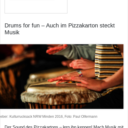
Drums for fun – Auch im Pizzakarton steckt
Musik
heber
Kulturrucksack NRW Minden 2016, Foto: Paul Olfermann
Der Sound des Pizzakartons – lern ihn kennen! Mach Musik mit