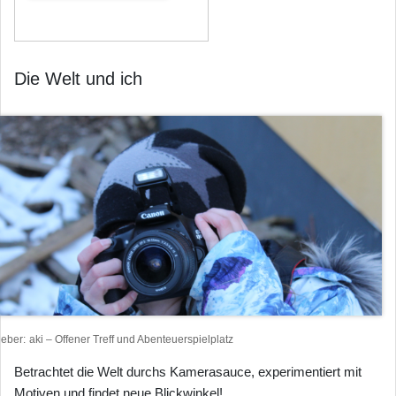
Die Welt und ich
heber
aki – Offener Treff und Abenteuerspielplatz
Betrachtet die Welt durchs Kamerasauce, experimentiert mit
Motiven und findet neue Blickwinkel!