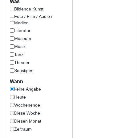
Was
Bildende Kunst
Foto / Film / Audio /
Medien
Literatur
Museum
Musik
Tanz
Theater
Sonstiges
Wann
keine Angabe
Heute
Wochenende
Diese Woche
Diesen Monat
Zeitraum