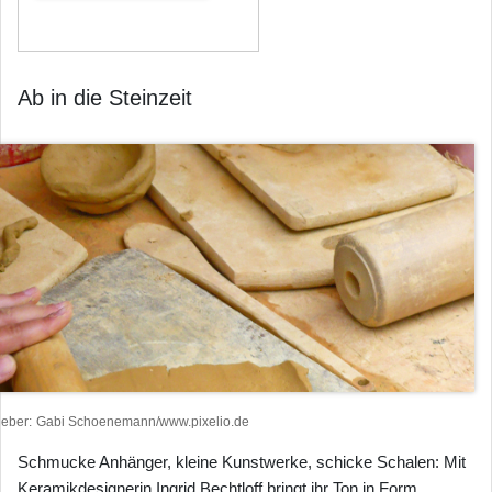
Ab in die Steinzeit
heber
Gabi Schoenemann/www.pixelio.de
Schmucke Anhänger, kleine Kunstwerke, schicke Schalen: Mit
Keramikdesignerin Ingrid Bechtloff bringt ihr Ton in Form.