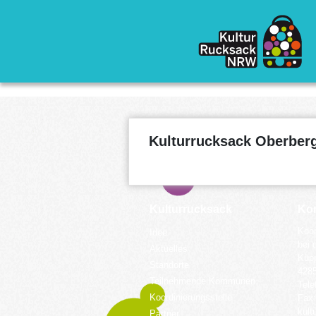
Direkt zum Inhalt
Kulturrucksack Oberberg
Kulturrucksack
Kon
Koor
Idee
bei 
Aktuelles
Küpp
Standorte
428
Teilnehmende Kommunen
Tele
Koordinierungsstelle
Fax:
kult
Partner