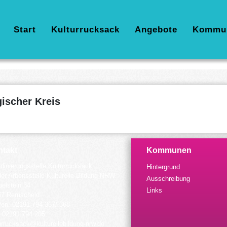
Hauptnavigation
Start
Kulturrucksack
Angebote
Kommu
ischer Kreis
takt
Kommunen
dinierungsstelle Kulturrucksack
Hintergrund
der Arbeitsstelle Kulturelle Bildung NRW
Ausschreibung
elstein 34
Links
57 Remscheid
fon: 02191 794 367/-368
 02191 794 205
urrucksack@kulturellebildung-nrw.de