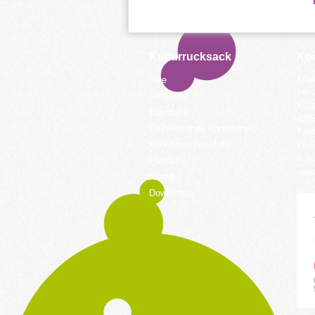
Kulturrucksack
Kon
Koor
Idee
bei 
Aktuelles
Küpp
Standorte
428
Teilnehmende Kommunen
Tele
Koordinierungsstelle
Fax:
kult
Partner
www.
Kontakt
Downloads