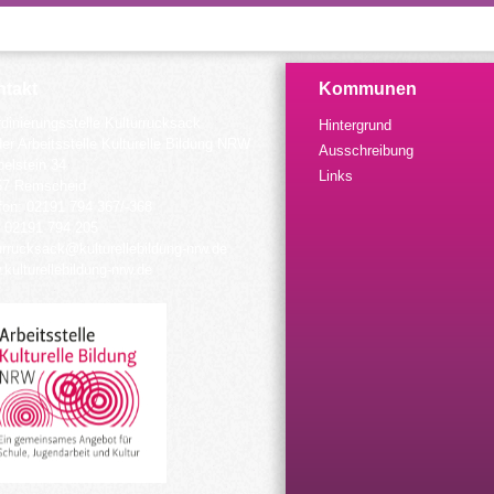
takt
Kommunen
dinierungsstelle Kulturrucksack
Hintergrund
der Arbeitsstelle Kulturelle Bildung NRW
Ausschreibung
elstein 34
Links
57 Remscheid
fon: 02191 794 367/-368
 02191 794 205
urrucksack@kulturellebildung-nrw.de
kulturellebildung-nrw.de