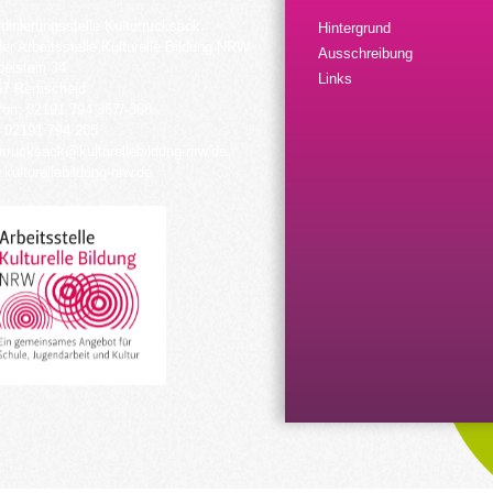
dinierungsstelle Kulturrucksack
Hintergrund
der Arbeitsstelle Kulturelle Bildung NRW
Ausschreibung
elstein 34
Links
57 Remscheid
fon: 02191 794 367/-368
 02191 794 205
urrucksack@kulturellebildung-nrw.de
kulturellebildung-nrw.de