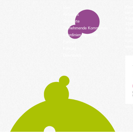
Koor
Idee
bei 
Aktuelles
Küpp
Standorte
428
Teilnehmende Kommunen
Tele
Koordinierungsstelle
Fax:
kult
Partner
www.
Kontakt
Downloads