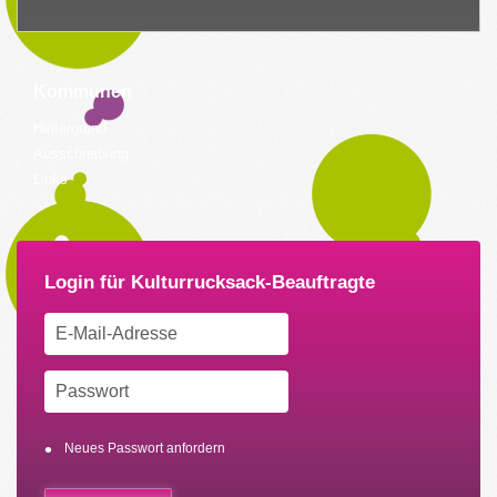
Kommunen
Hintergrund
Ausschreibung
Links
Neues Passwort anfordern