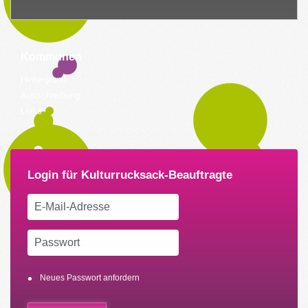
Kommunen
Hintergrund
Ausschreibung
Links
Neues Passwort anfordern