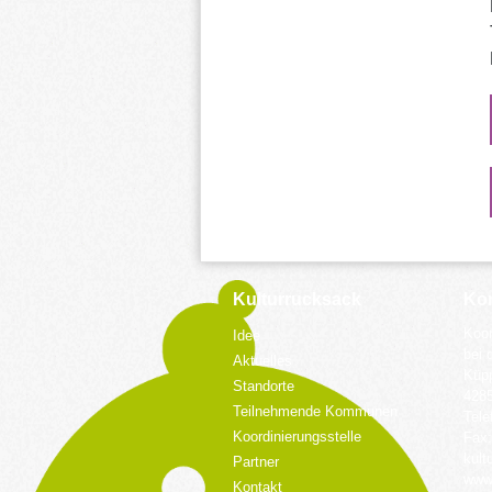
Kulturrucksack
Kon
Koor
Idee
bei 
Aktuelles
Küpp
Standorte
428
Teilnehmende Kommunen
Tele
Koordinierungsstelle
Fax:
kult
Partner
www.
Kontakt