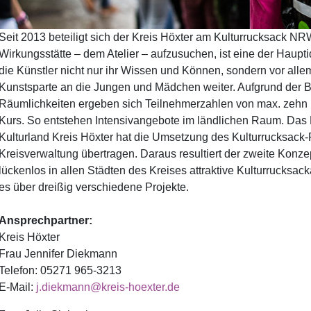
Seit 2013 beteiligt sich der Kreis Höxter am Kulturrucksack NRW
Wirkungsstätte – dem Atelier – aufzusuchen, ist eine der Haup
die Künstler nicht nur ihr Wissen und Können, sondern vor allem
Kunstsparte an die Jungen und Mädchen weiter. Aufgrund der Be
Räumlichkeiten ergeben sich Teilnehmerzahlen von max. zehn 
Kurs. So entstehen Intensivangebote im ländlichen Raum. Das 
Kulturland Kreis Höxter hat die Umsetzung des Kulturrucksack
Kreisverwaltung übertragen. Daraus resultiert der zweite Konze
lückenlos in allen Städten des Kreises attraktive Kulturrucksack
es über dreißig verschiedene Projekte.
Ansprechpartner:
Kreis Höxter
Frau Jennifer Diekmann
Telefon: 05271 965-3213
E-Mail:
j.diekmann@kreis-hoexter.de