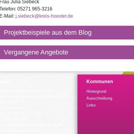
Frau Julia Siebeck
Telefon: 05271 965-3216
E-Mail:
j.siebeck@kreis-hoexter.de
Projektbeispiele aus dem Blog
Vergangene Angebote
takt
Kommunen
dinierungsstelle Kulturrucksack
Hintergrund
der Arbeitsstelle Kulturelle Bildung NRW
Ausschreibung
elstein 34
Links
57 Remscheid
fon: 02191 794 367/-368
 02191 794 205
urrucksack@kulturellebildung-nrw.de
kulturellebildung-nrw.de