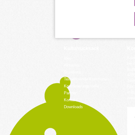
Kulturrucksack
Kon
Koor
Idee
bei 
Aktuelles
Küpp
Standorte
428
Teilnehmende Kommunen
Tele
Koordinierungsstelle
Fax:
kult
Partner
www.
Kontakt
Downloads