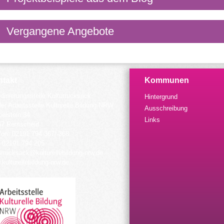
Vergangene Angebote
takt
Kommunen
dinierungsstelle Kulturrucksack
Hintergrund
der Arbeitsstelle Kulturelle Bildung NRW
Ausschreibung
elstein 34
Links
57 Remscheid
fon: 02191 794 367/-368
 02191 794 205
urrucksack@kulturellebildung-nrw.de
kulturellebildung-nrw.de