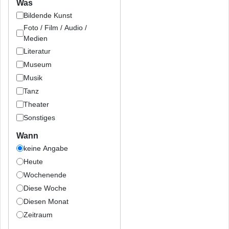
Was
Bildende Kunst
Foto / Film / Audio /
Medien
Literatur
Museum
Musik
Tanz
Theater
Sonstiges
Wann
keine Angabe
Heute
Wochenende
Diese Woche
Diesen Monat
Zeitraum