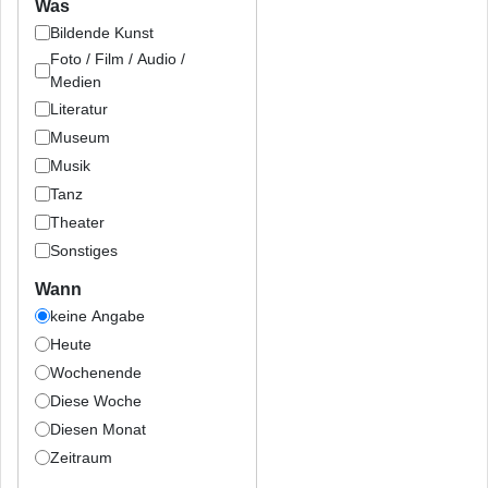
Was
Bildende Kunst
Foto / Film / Audio /
Medien
Literatur
Museum
Musik
Tanz
Theater
Sonstiges
Wann
keine Angabe
Heute
Wochenende
Diese Woche
Diesen Monat
Zeitraum