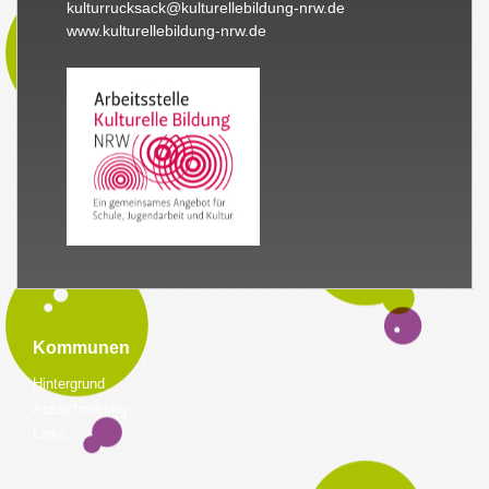
kulturrucksack@kulturellebildung-nrw.de
www.kulturellebildung-nrw.de
Kommunen
Hintergrund
Ausschreibung
Links