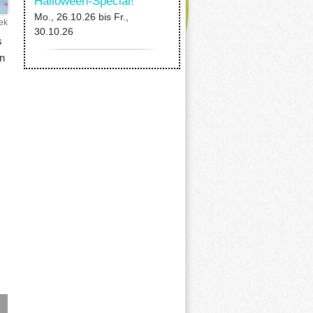
Halloween-Special!
Mo., 26.10.26
bis
Fr.,
ek
30.10.26
s
on