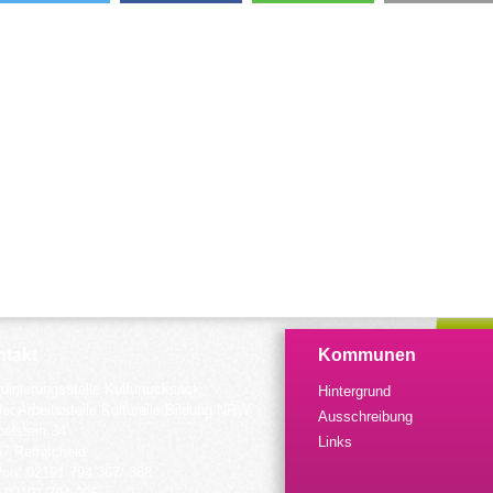
takt
Kommunen
dinierungsstelle Kulturrucksack
Hintergrund
der Arbeitsstelle Kulturelle Bildung NRW
Ausschreibung
elstein 34
Links
57 Remscheid
fon: 02191 794 367/-368