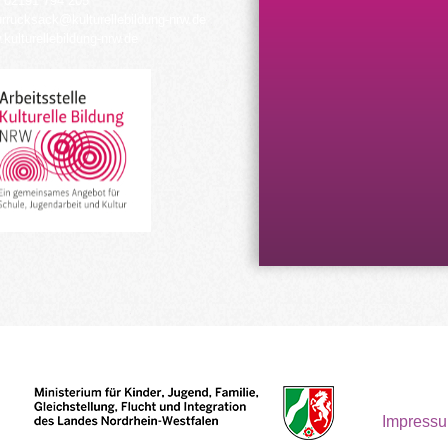
 02191 794 205
urrucksack@kulturellebildung-nrw.de
kulturellebildung-nrw.de
Impress