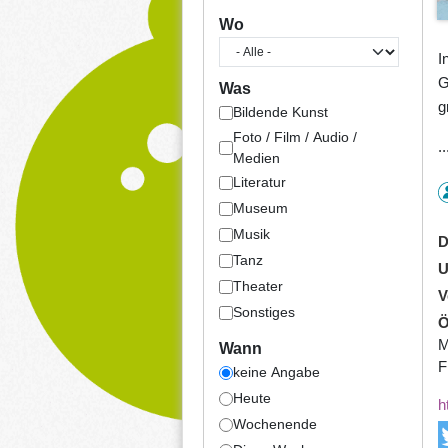
Wo
I
G
Was
g
Bildende Kunst
Foto / Film / Audio /
.
Medien
Literatur
Museum
Musik
D
Tanz
U
Theater
V
Sonstiges
Ö
M
Wann
F
keine Angabe
Heute
h
Wochenende