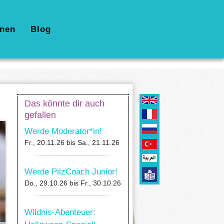
nen
Blog
Das könnte dir auch
gefallen
Werde Moderator*in!
Fr., 20.11.26
bis
Sa., 21.11.26
Werde PilzCoach Junior!
Do., 29.10.26
bis
Fr., 30.10.26
Wildnis-Abenteuer: