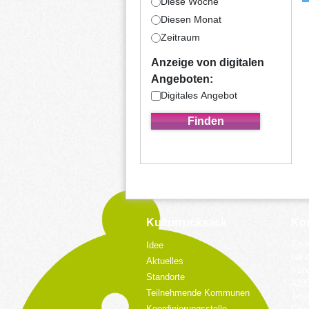
Diese Woche
Diesen Monat
Zeitraum
Anzeige von digitalen
Angeboten:
Digitales Angebot
Kulturrucksack
Kon
Koor
Idee
bei 
Aktuelles
Küpp
Standorte
428
Teilnehmende Kommunen
Tele
Koordinierungsstelle