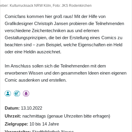
heber
Kulturrucksack NRW Köln, Foto: JKS Rodenkirchen
Comicfans kommen hier groß raus! Mit der Hilfe von
Grafikdesigner Christoph Jansen probieren die Teilnehmenden
verschiedene Zeichentechniken aus und erlernen
Gestaltungsprinzipien, die bei der Erstellung eines Comics zu
beachten sind – zum Beispiel, welche Eigenschaften ein Held
oder eine Heldin auszeichnet.
Im Anschluss sollen sich die Teilnehmenden mit dem
erworbenen Wissen und den gesammelten Ideen einen eigenen
Comic ausdenken und erstellen.
Datum
13.10.2022
Uhrzeit
nachmittags (genaue Uhrzeiten bitte erfragen)
Zielgruppe
10 bis 14 Jahre
Veranstalter
Stadtbibliothek Neuss