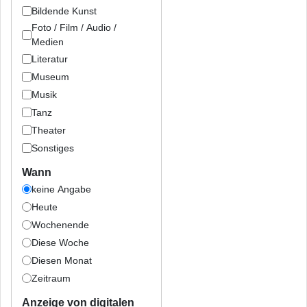
Bildende Kunst
Foto / Film / Audio /
Medien
Literatur
Museum
Musik
Tanz
Theater
Sonstiges
Wann
keine Angabe
Heute
Wochenende
Diese Woche
Diesen Monat
Zeitraum
Anzeige von digitalen