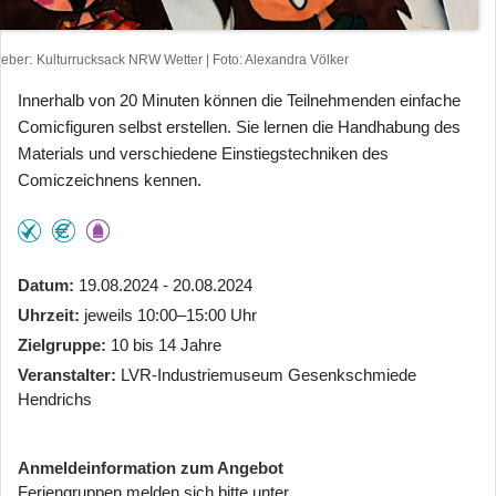
heber
Kulturrucksack NRW Wetter | Foto: Alexandra Völker
Innerhalb von 20 Minuten können die Teilnehmenden einfache
Comicfiguren selbst erstellen. Sie lernen die Handhabung des
Materials und verschiedene Einstiegstechniken des
Comiczeichnens kennen.
Datum
19.08.2024 - 20.08.2024
Uhrzeit
jeweils 10:00–15:00 Uhr
Zielgruppe
10 bis 14 Jahre
Veranstalter
LVR-Industriemuseum Gesenkschmiede
Hendrichs
Anmeldeinformation zum Angebot
Feriengruppen melden sich bitte unter