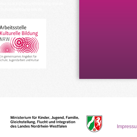
urrucksack@kulturellebildung-nrw.de
kulturellebildung-nrw.de
Impress