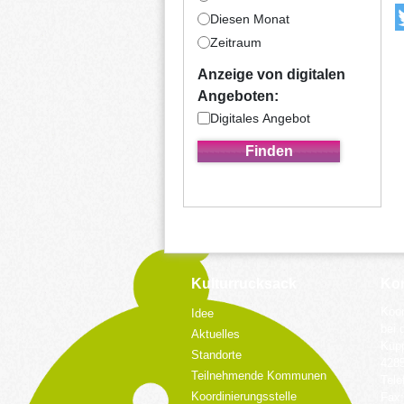
Diesen Monat
Zeitraum
Anzeige von digitalen
Angeboten:
Digitales Angebot
Kulturrucksack
Kon
Koor
Idee
bei 
Aktuelles
Küpp
Standorte
428
Teilnehmende Kommunen
Tele
Koordinierungsstelle
Fax: