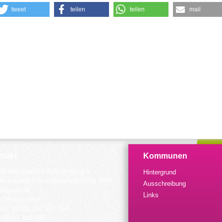
tweet
teilen
teilen
mail
takt
Kommunen
dinierungsstelle Kulturrucksack
Hintergrund
der Arbeitsstelle Kulturelle Bildung NRW
Ausschreibung
elstein 34
Links
57 Remscheid
fon: 02191 794 367/-368
 02191 794 205