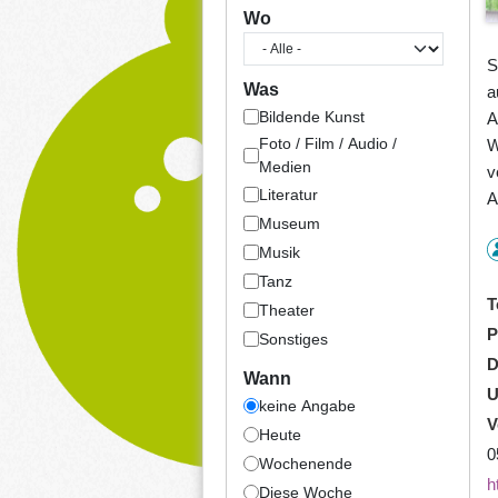
Wo
S
Was
a
Bildende Kunst
A
Foto / Film / Audio /
W
Medien
v
Literatur
A
Museum
Musik
Tanz
T
Theater
P
Sonstiges
D
Wann
U
keine Angabe
V
Heute
0
Wochenende
h
Diese Woche