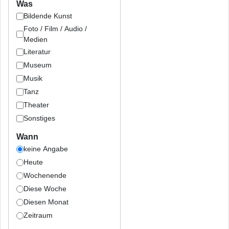
Was
Bildende Kunst
Foto / Film / Audio /
Medien
Literatur
Museum
Musik
Tanz
Theater
Sonstiges
Wann
keine Angabe
Heute
Wochenende
Diese Woche
Diesen Monat
Zeitraum