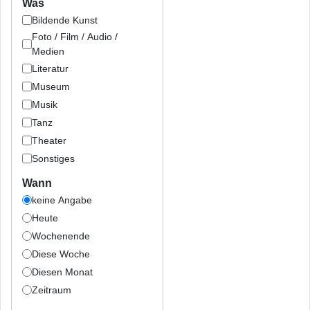
Was
Bildende Kunst
Foto / Film / Audio /
Medien
Literatur
Museum
Musik
Tanz
Theater
Sonstiges
Wann
keine Angabe
Heute
Wochenende
Diese Woche
Diesen Monat
Zeitraum