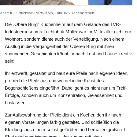
heber
Kulturrucksack NRW Köln, Foto JKS Rodenkirchen
Die „Obere Burg“ Kuchenheim auf dem Gelände des LVR-
Industriemuseums Tuchfabrik Müller war im Mittelalter nicht nur
Wohnort, sondern diente auch der Verteidigung. Nach einem
Ausflug in die Vergangenheit der Oberen Burg mit ihren
spannenden Geschichten könnt ihr nach Lust und Laune kreativ
sein:
Ihr entwerft, gestaltet und baut eure Pfeile nach eigenen Ideen,
probiert die Pfeile aus und werdet in die Kunst des
Bogenschießens eingeführt. Dabei geht es nicht nur um Treff-
Erfolge, sondern auch um Konzentration, Gelassenheit und
Loslassen.
Zur Aufbewahrung der Pfeile dient ein Köcher, den ihr nach
eigenen Vorstellungen farbig gestaltet. Und schließlich die
Kleidung: aus einem selbst gefärbten und bemalten großen T-
Shirt wird euer Wappenrock, der zudem mit einer