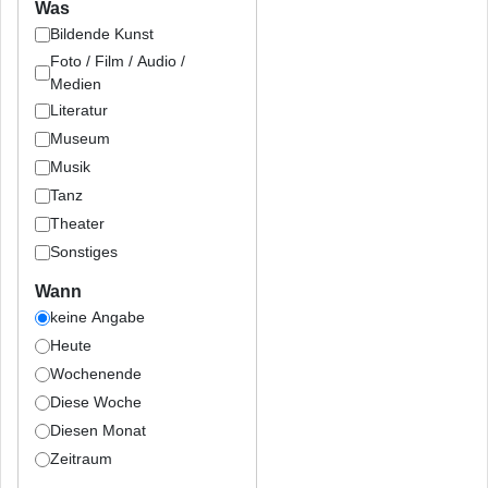
Was
Bildende Kunst
Foto / Film / Audio /
Medien
Literatur
Museum
Musik
Tanz
Theater
Sonstiges
Wann
keine Angabe
Heute
Wochenende
Diese Woche
Diesen Monat
Zeitraum