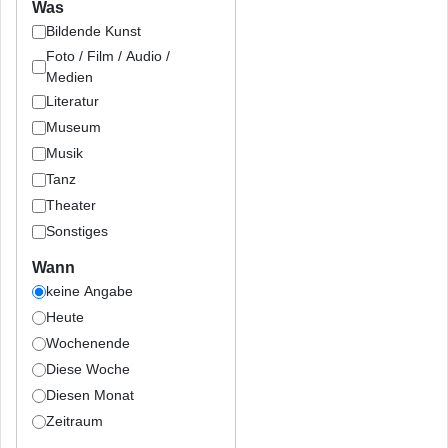
Was
Bildende Kunst
Foto / Film / Audio /
Medien
Literatur
Museum
Musik
Tanz
Theater
Sonstiges
Wann
keine Angabe
Heute
Wochenende
Diese Woche
Diesen Monat
Zeitraum