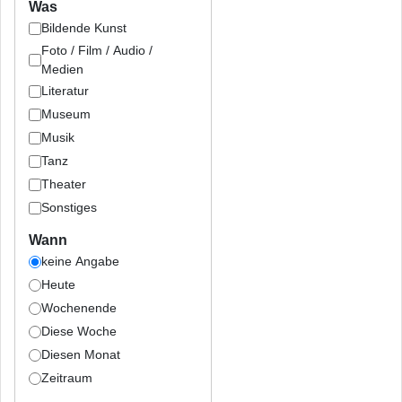
Was
Bildende Kunst
Foto / Film / Audio /
Medien
Literatur
Museum
Musik
Tanz
Theater
Sonstiges
Wann
keine Angabe
Heute
Wochenende
Diese Woche
Diesen Monat
Zeitraum