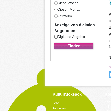
Diese Woche
Diesen Monat
P
Zeitraum
D
Anzeige von digitalen
U
Angeboten:
V
Digitales Angebot
Ö
1
D
(
h
Kulturrucksack
Kon
Koor
Idee
bei 
Aktuelles