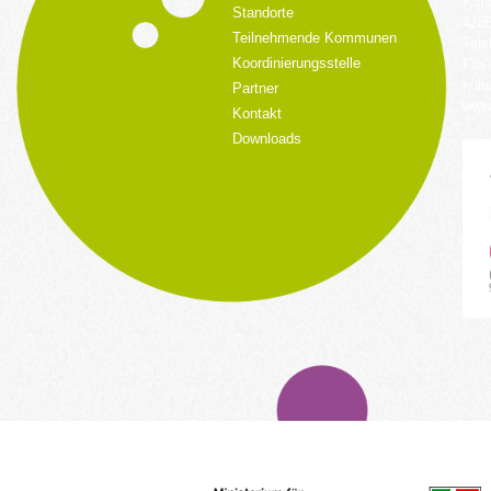
Küpp
Standorte
428
Teilnehmende Kommunen
Tele
Koordinierungsstelle
Fax:
kult
Partner
www.
Kontakt
Downloads