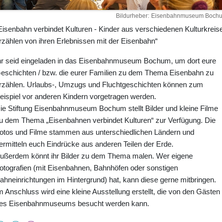
Bildurheber
Eisenbahnmuseum Boch
Eisenbahn verbindet Kulturen - Kinder aus verschiedenen Kulturkreis
rzählen von ihren Erlebnissen mit der Eisenbahn“
hr seid eingeladen in das Eisenbahnmuseum Bochum, um dort eure
eschichten / bzw. die eurer Familien zu dem Thema Eisenbahn zu
rzählen. Urlaubs-, Umzugs und Fluchtgeschichten können zum
eispiel vor anderen Kindern vorgetragen werden.
ie Stiftung Eisenbahnmuseum Bochum stellt Bilder und kleine Filme
u dem Thema „Eisenbahnen verbindet Kulturen“ zur Verfügung. Die
otos und Filme stammen aus unterschiedlichen Ländern und
ermitteln euch Eindrücke aus anderen Teilen der Erde.
ußerdem könnt ihr Bilder zu dem Thema malen. Wer eigene
otografien (mit Eisenbahnen, Bahnhöfen oder sonstigen
ahneinrichtungen im Hintergrund) hat, kann diese gerne mitbringen.
m Anschluss wird eine kleine Ausstellung erstellt, die von den Gästen
es Eisenbahnmuseums besucht werden kann.