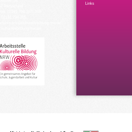
elstein 34
Links
57 Remscheid
fon: 02191 794 367/-368
 02191 794 205
urrucksack@kulturellebildung-nrw.de
kulturellebildung-nrw.de