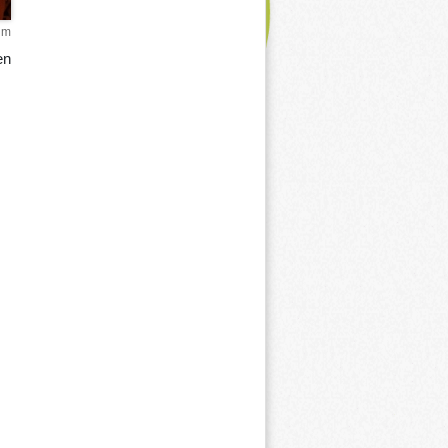
um
en