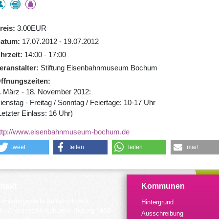
reis
3.00EUR
atum
17.07.2012 - 19.07.2012
hrzeit
14:00 - 17:00
eranstalter
Stiftung Eisenbahnmuseum Bochum
ffnungszeiten
. März - 18. November 2012:
ienstag - Freitag / Sonntag / Feiertage: 10-17 Uhr
Letzter Einlass: 16 Uhr)
ttp://www.eisenbahnmuseum-bochum.de
tweet
teilen
teilen
mail
takt
Kommunen
dinierungsstelle Kulturrucksack
Hintergrund
der Arbeitsstelle Kulturelle Bildung NRW
Ausschreibung