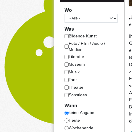
Wo
„
e
Was
I
Bildende Kunst
G
Foto / Film / Audio /
Medien
e
Literatur
B
D
Museum
z
Musik
F
Tanz
v
Theater
A
Sonstiges
F
Wann
B
keine Angabe
I
Heute
d
Wochenende