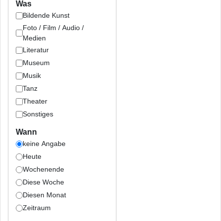
Was
Bildende Kunst
Foto / Film / Audio /
Medien
Literatur
Museum
Musik
Tanz
Theater
Sonstiges
Wann
keine Angabe
Heute
Wochenende
Diese Woche
Diesen Monat
Zeitraum