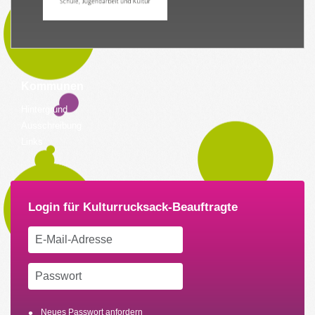
Kommunen
Hintergrund
Ausschreibung
Links
Neues Passwort anfordern