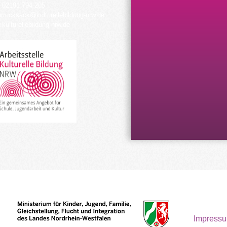
 02191 794 205
urrucksack@kulturellebildung-nrw.de
kulturellebildung-nrw.de
Impress