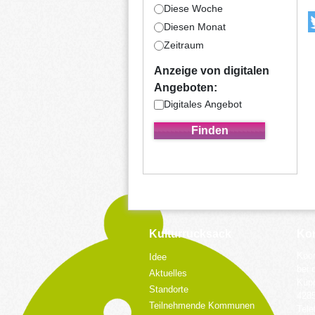
Diese Woche
Diesen Monat
Zeitraum
Anzeige von digitalen
Angeboten:
Digitales Angebot
Kulturrucksack
Kon
Koor
Idee
bei 
Aktuelles
Küpp
Standorte
428
Teilnehmende Kommunen
Tele