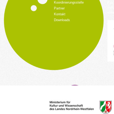
Koordinierungsstelle
Fax:
kult
Partner
www.
Kontakt
Downloads