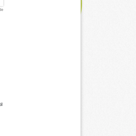
de
m
il