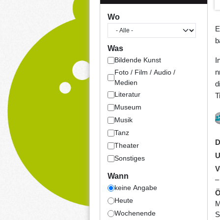
Wo
E
b
Was
I
Bildende Kunst
n
Foto / Film / Audio /
Medien
d
Literatur
T
Museum
Musik
Tanz
D
Theater
U
Sonstiges
V
Wann
–
keine Angabe
Ö
Heute
M
Wochenende
S