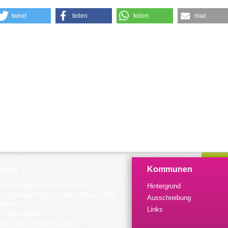
tweet
teilen
teilen
mail
takt
Kommunen
dinierungsstelle Kulturrucksack
Hintergrund
der Arbeitsstelle Kulturelle Bildung NRW
Ausschreibung
elstein 34
Links
57 Remscheid
fon: 02191 794 367/-368