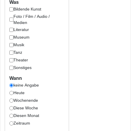
Was
Bildende Kunst
Foto / Film / Audio /
Medien
Literatur
Museum
Musik
Tanz
Theater
Sonstiges
Wann
keine Angabe
Heute
Wochenende
Diese Woche
Diesen Monat
Zeitraum