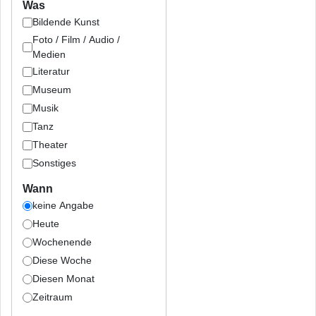
Was
Bildende Kunst
Foto / Film / Audio /
Medien
Literatur
Museum
Musik
Tanz
Theater
Sonstiges
Wann
keine Angabe
Heute
Wochenende
Diese Woche
Diesen Monat
Zeitraum