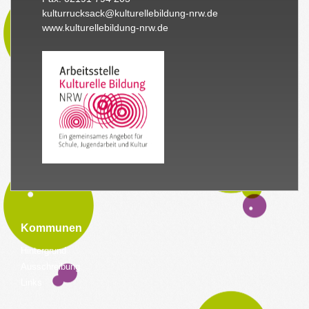
kulturrucksack@kulturellebildung-nrw.de
www.kulturellebildung-nrw.de
Kommunen
Hintergrund
Ausschreibung
Links