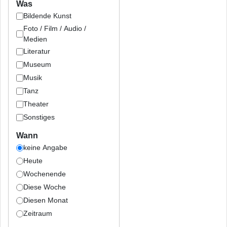
Was
Bildende Kunst
Foto / Film / Audio /
Medien
Literatur
Museum
Musik
Tanz
Theater
Sonstiges
Wann
keine Angabe
Heute
Wochenende
Diese Woche
Diesen Monat
Zeitraum