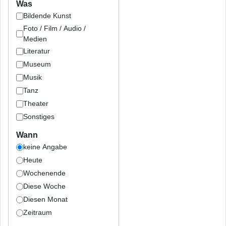
Was
Bildende Kunst
Foto / Film / Audio /
Medien
Literatur
Museum
Musik
Tanz
Theater
Sonstiges
Wann
keine Angabe
Heute
Wochenende
Diese Woche
Diesen Monat
Zeitraum