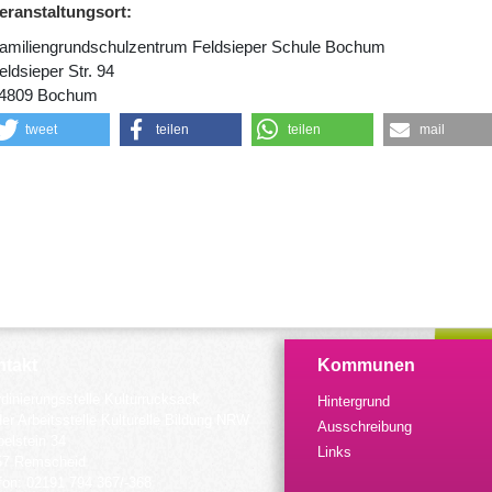
eranstaltungsort:
amiliengrundschulzentrum Feldsieper Schule Bochum
eldsieper Str. 94
4809 Bochum
tweet
teilen
teilen
mail
takt
Kommunen
dinierungsstelle Kulturrucksack
Hintergrund
der Arbeitsstelle Kulturelle Bildung NRW
Ausschreibung
elstein 34
Links
57 Remscheid
fon: 02191 794 367/-368