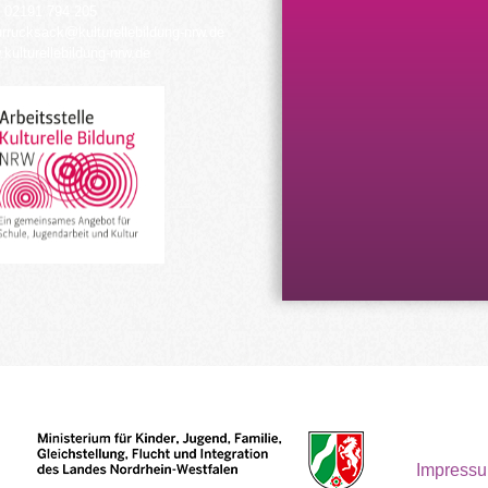
 02191 794 205
urrucksack@kulturellebildung-nrw.de
kulturellebildung-nrw.de
Impress