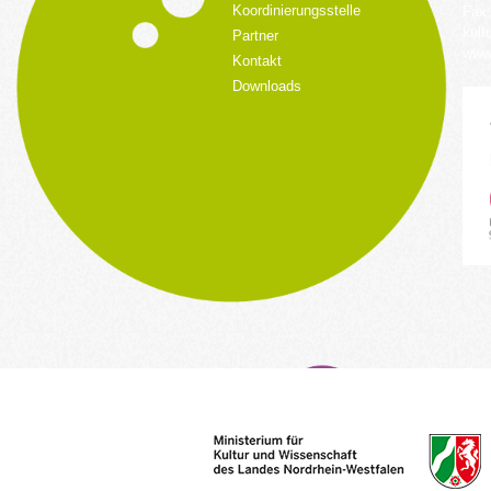
Koordinierungsstelle
Fax:
kult
Partner
www.
Kontakt
Downloads