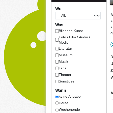
Wo
A
k
Was
k
Bildende Kunst
g
Foto / Film / Audio /
Medien
Literatur
Museum
D
Musik
U
Tanz
Z
Theater
V
Sonstiges
Wann
A
keine Angabe
f
Heute
Wochenende