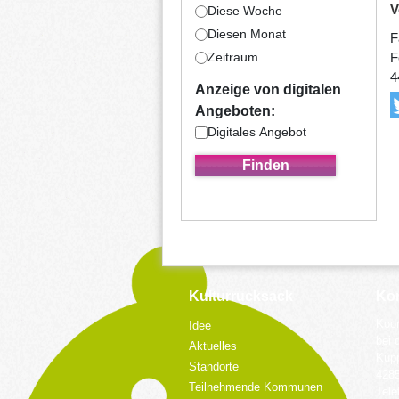
V
Diese Woche
Diesen Monat
F
F
Zeitraum
4
Anzeige von digitalen
Angeboten:
Digitales Angebot
Kulturrucksack
Kon
Koor
Idee
bei 
Aktuelles
Küpp
Standorte
428
Teilnehmende Kommunen
Tele