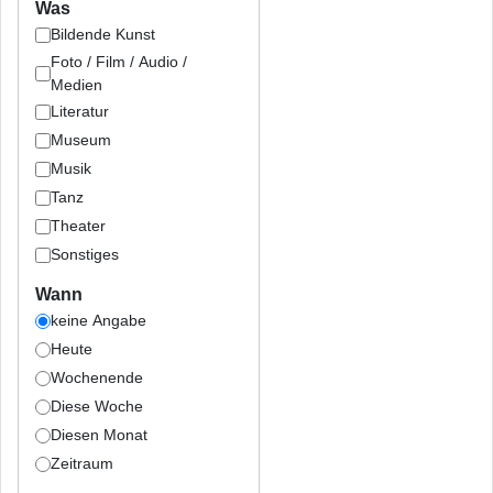
Was
Bildende Kunst
Foto / Film / Audio /
Medien
Literatur
Museum
Musik
Tanz
Theater
Sonstiges
Wann
keine Angabe
Heute
Wochenende
Diese Woche
Diesen Monat
Zeitraum