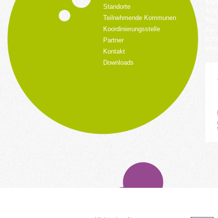
Küpp
Standorte
428
Teilnehmende Kommunen
Tele
Koordinierungsstelle
Fax:
kult
Partner
www.
Kontakt
Downloads