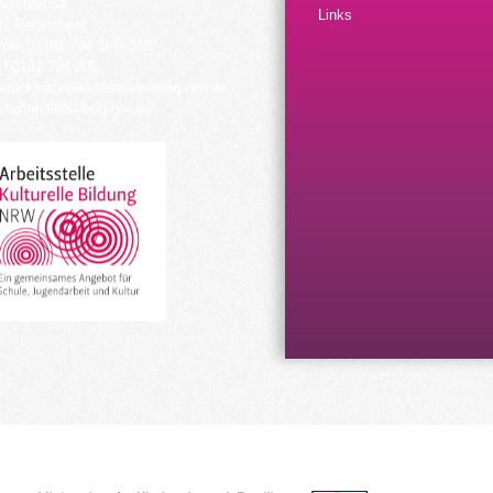
elstein 34
Links
57 Remscheid
fon: 02191 794 367/-368
 02191 794 205
urrucksack@kulturellebildung-nrw.de
kulturellebildung-nrw.de