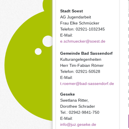
Stadt Soest
AG Jugendarbeit
Frau Elke Schmücker
Telefon: 02921-1032345
E-Mail:
e.schmuecker@soest.de
Gemeinde Bad Sassendorf
Kulturangelegenheiten
Herr Tim-Fabian Römer
Telefon: 02921-50528
E-Mail:
t.roemer@bad-sassendorf.de
Geseke
Swetlana Ritter,
Dorothee Schrader
Tel.: 02942-9841-750
E-Mail:
info@juz.geseke.de