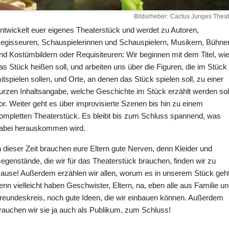
Bildurheber
Cactus Junges Theat
ntwickelt euer eigenes Theaterstück und werdet zu Autoren,
egisseuren, Schauspielerinnen und Schauspielern, Musikern, Bühne
nd Kostümbildern oder Requisiteuren: Wir beginnen mit dem Titel, wi
as Stück heißen soll, und arbeiten uns über die Figuren, die im Stück
itspielen sollen, und Orte, an denen das Stück spielen soll, zu einer
urzen Inhaltsangabe, welche Geschichte im Stück erzählt werden soll
or. Weiter geht es über improvisierte Szenen bis hin zu einem
ompletten Theaterstück. Es bleibt bis zum Schluss spannend, was
abei herauskommen wird.
n dieser Zeit brauchen eure Eltern gute Nerven, denn Kleider und
egenstände, die wir für das Theaterstück brauchen, finden wir zu
ause! Außerdem erzählen wir allen, worum es in unserem Stück geht
enn vielleicht haben Geschwister, Eltern, na, eben alle aus Familie u
reundeskreis, noch gute Ideen, die wir einbauen können. Außerdem
rauchen wir sie ja auch als Publikum, zum Schluss!