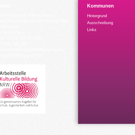
takt
Kommunen
dinierungsstelle Kulturrucksack
Hintergrund
der Arbeitsstelle Kulturelle Bildung NRW
Ausschreibung
elstein 34
Links
57 Remscheid
fon: 02191 794 367/-368
 02191 794 205
urrucksack@kulturellebildung-nrw.de
kulturellebildung-nrw.de