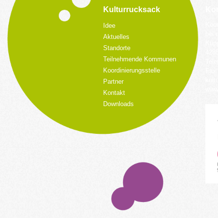
Kulturrucksack
Kon
Koor
Idee
bei 
Aktuelles
Küpp
Standorte
428
Teilnehmende Kommunen
Tele
Koordinierungsstelle
Fax:
kult
Partner
www.
Kontakt
Downloads