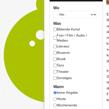
Wo
E
R
Was
u
Bildende Kunst
d
Foto / Film / Audio /
m
Medien
k
Literatur
v
Museum
k
Musik
d
Tanz
I
Theater
G
Sonstiges
H
Wann
d
keine Angabe
F
Heute
b
Wochenende