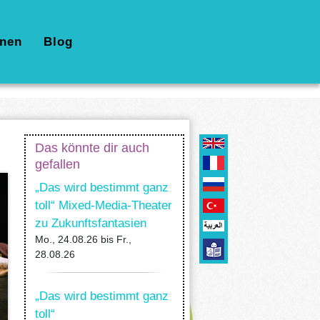
nen
Blog
Das könnte dir auch
gefallen
„Das wird bestimmt ganz
toll“ Mixed-Media-Theater
zu Zukunftsfantasien
Mo., 24.08.26
bis
Fr.,
28.08.26
„Das wird bestimmt ganz
toll“