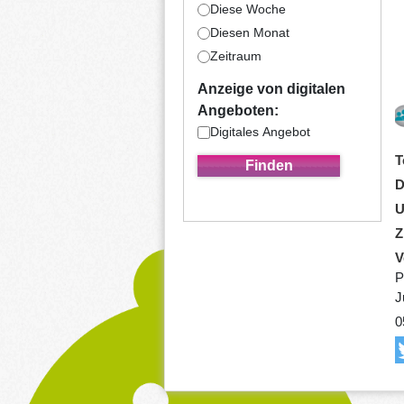
Diese Woche
Diesen Monat
Zeitraum
Anzeige von digitalen
Angeboten:
Digitales Angebot
T
D
U
Z
V
P
J
0