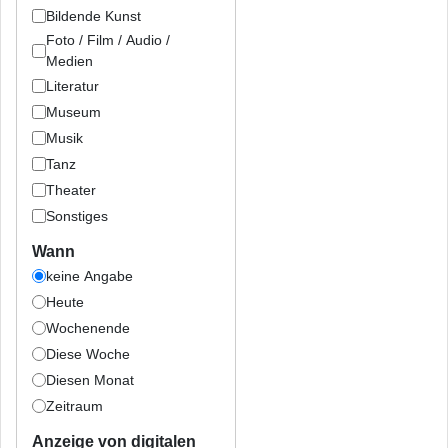
Bildende Kunst
Foto / Film / Audio /
Medien
Literatur
Museum
Musik
Tanz
Theater
Sonstiges
Wann
keine Angabe
Heute
Wochenende
Diese Woche
Diesen Monat
Zeitraum
Anzeige von digitalen