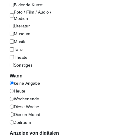
Bildende Kunst
Foto / Film / Audio /
Medien
Literatur
Museum
Musik
Tanz
Theater
Sonstiges
Wann
keine Angabe
Heute
Wochenende
Diese Woche
Diesen Monat
Zeitraum
Anzeige von digitalen