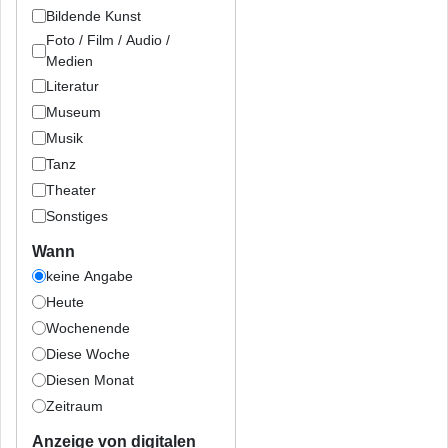
Bildende Kunst
Foto / Film / Audio /
Medien
Literatur
Museum
Musik
Tanz
Theater
Sonstiges
Wann
keine Angabe
Heute
Wochenende
Diese Woche
Diesen Monat
Zeitraum
Anzeige von digitalen